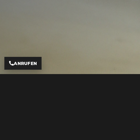
ANRUFEN
Jetzt Termin sichern – schnell &
unkompliziert
Wir beraten markenunabhängig und fachkundig
Terminanfrage