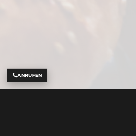
ANRUFEN
Adresse
Öffnun
Werksta
Auto & Motorrad Zentrum