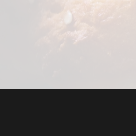
gszeiten
Links
tt
Leistungen