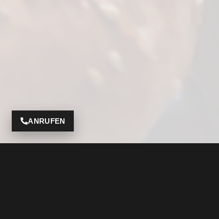
ANRUFEN
Adresse
Öffnung
Werkstatt
Auto & Motorrad Zentrum Dreiländereck