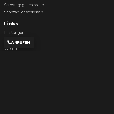
Samstag: geschlossen
Sonntag: geschlossen
Links
Leistungen
Ablauf
ANRUFEN
Vorteile
Team
FAQ
Datenschutz
Impressum
Kontakt
+49 7621 6720
info@amz-dreilaendereck.de