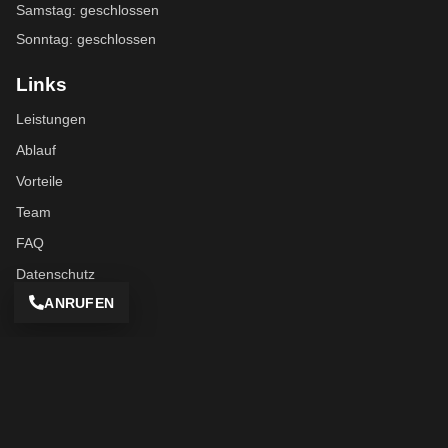
Samstag: geschlossen
Sonntag: geschlossen
Links
Leistungen
Ablauf
Vorteile
Team
FAQ
Datenschutz
ANRUFEN
Impressum
Kontakt
+49 7621 6720
info@amz-dreilaendereck.de