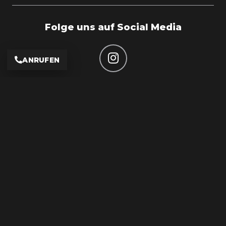
210
Folge uns auf Social Media
ANRUFEN
Adresse
Auto & Motorrad Zentrum Dreiländereck
Eulerstraße 1
79589 Binzen
Karte ansehen
Öffnungszeiten
Werkstatt