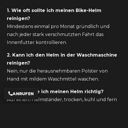
1. Wie oft sollte ich meinen Bike-Helm
reinigen?
Mindestens einmal pro Monat gründlich und
nach jeder stark verschmutzten Fahrt das
Innenfutter kontrollieren.
2. Kann ich den Helm in der Waschmaschine
reinigen?
Nein, nur die herausnehmbaren Polster von
Hand mit mildem Waschmittel waschen.
3. Wie lagere ich meinen Helm richtig?
ANRUFEN
Auf einem Helmständer, trocken, kühl und fern
von Sonne oder Feuchtigkeit.
4. Wie lange hält ein Motorradhelm?