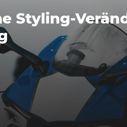
ne Styling-Verä
g