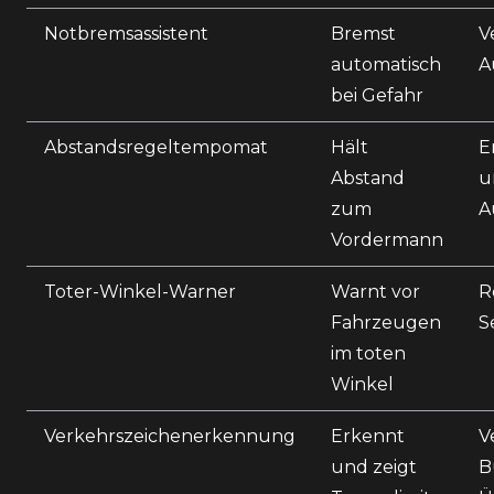
Notbremsassistent
Bremst
V
automatisch
A
bei Gefahr
Abstandsregeltempomat
Hält
E
Abstand
u
zum
A
Vordermann
Toter-Winkel-Warner
Warnt vor
R
Fahrzeugen
S
im toten
Winkel
Verkehrszeichenerkennung
Erkennt
V
und zeigt
B