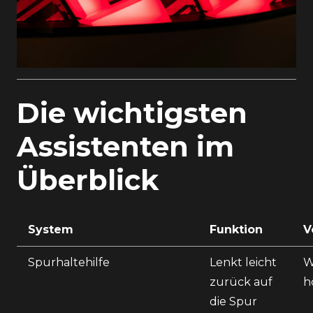
Die wichtigsten
Assistenten im
Überblick
System
Funktion
V
Spurhaltehilfe
Lenkt leicht
W
zurück auf
h
die Spur